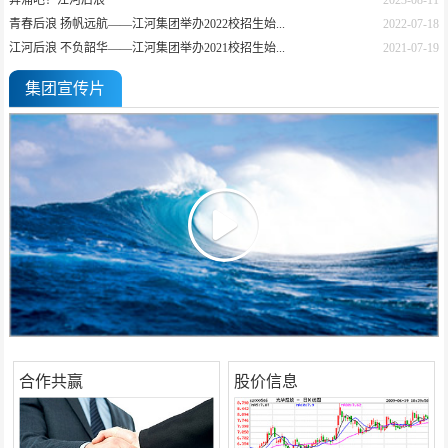
奔涌吧！江河后浪
2023-08-11
青春后浪 扬帆远航——江河集团举办2022校招生始...
2022-07-18
江河后浪 不负韶华——江河集团举办2021校招生始...
2021-07-19
集团宣传片
合作共赢
股价信息